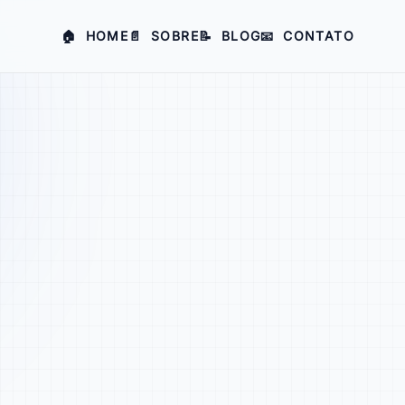
🏠
HOME
📄
SOBRE
📝
BLOG
📧
CONTATO