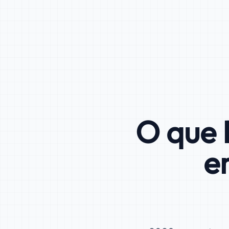
O que 
e